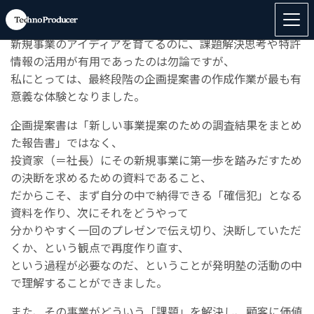
企業内発明塾については、他のOB、OGの方のコメントに
も有りますように、
新規事業のアイディアを育てるのに、課題解決思考や特許
情報の活用が有用であったのは
勿論ですが、
私にとっては、最終段階の企画提案書の作成作業が最も有
意義な体験となりました。
企画提案書は「新しい事業提案のための調査結果をまとめ
た報告書」ではなく、
投資家（＝社長）にその新規事業に第一歩を踏みだすため
の決断を求めるための資料であること、
だからこそ、まず自分の中で納得できる「確信犯」となる
資料を作り、次にそれをどうやって
分かりやすく一回のプレゼンで伝え切り、決断していただ
くか、という観点で再度作り直す、
という過程が必要なのだ、ということが発明塾の活動の中
で理解することができました。
また、その事業がどういう「課題」を解決し、顧客に価値