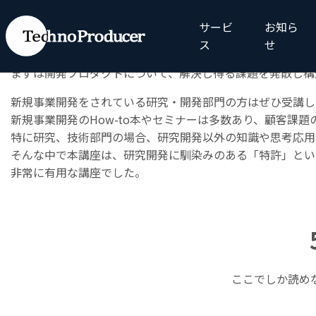
◆「
課題解決思考(1)
」のご感想
サービ
お知ら
ワサビの香りを生かす、とマウス靴の具体的な事例があり、
ス
せ
指南書はワークシートに特化しており、WEB教材の重要な
まずは開発プロダクトについて、解決し得る課題を発散し構
新規事業開発をされている研究・開発部門の方はぜひ受講し
新規事業開発のHow-to本やセミナーは多数あり、顧客課
特に研究、技術部門の場合、研究開発以外の知識や思考応用
そんな中で本講座は、研究開発に馴染みのある「特許」とい
非常に有用な講座でした。
ここでしか読め