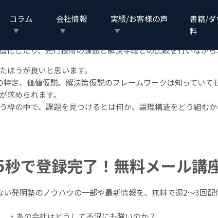
コラム
会社情報
実績/お客様の声
書籍/
２回繰り返しで実践できたため分かりやすかった。
料
ところも入っているとよりよいと思った。
造化したり、先行技術の課題と解決手段との比較を行いながら
たほうが良いと思います。
題の特定、価値仮説、解決策仮説のフレームワークは知っていて
が求められます。
う枠の中で、課題を見つけるとは何か、論理構造をどう組むか
5秒で登録完了！無料メール講
ない発明塾のノウハウの一部や最新情報を、無料で週2〜3回配
・あの会社はどうして不況にも強いのか？