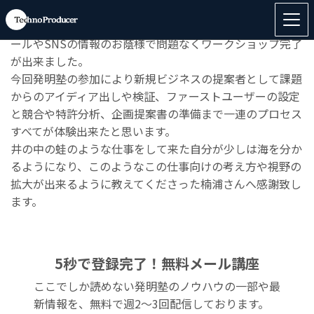
開催の前は外国人として上手く参加可能か不安もありまし
たが、適切に用意されているe-learningや教材、そしてメ
ールや
SNSの
情報のお蔭様で問題なくワークショップ完了
が出来ました。
今回発明塾の参加により新規ビジネスの提案者として課題
からのアイディア出しや検証、ファーストユーザーの設定
と競合や特許分析、企画提案書の準備まで一連のプロセス
すべてが体験出来たと思います。
井の中の蛙のような仕事をして来た自分が少しは海を分か
るようになり、このようなこの仕事向けの考え方や視野の
拡大が出来るように教えてくださった楠浦さんへ感謝致し
ます。
5秒で登録完了！無料メール講座
ここでしか読めない発明塾のノウハウの一部や最
新情報を、無料で週2〜3回配信しております。