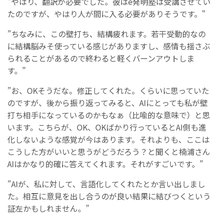
"やはり、翻訳が必要でした。彼はe発明塾は受講させてい
たのですが、やはり人が間に入る必要がありそうです。"
”ちなみに、この壁打ち、結構疲れます。若干受動的なの
に結構脳みそ使っている感じがありますし、感情も揺さぶ
られることがあるので終わると軽くバーンアウトしま
す。”
”お、OKそうだな。修正してくれた。くらいに思っていた
のですが、後から振り返ってみると、AIにとっても私が壁
打ち相手になっているのかもなぁ（比喩的な意味で）と思
います。こちらが、OK、OKばかり行っているとAI側も進
化しないような感覚が今はあります。それよりも、ここは
こうした方がいいと思うがどうだろう？と聞くと楠浦さん
AIはかなり的確に答えてくれます。それがすごいです。”
”AIが、私に対して、言語化してくれたとか言い出しまし
た。相互に意見を出し合うのが良い結果に結びつくという
証左かもしれません。”