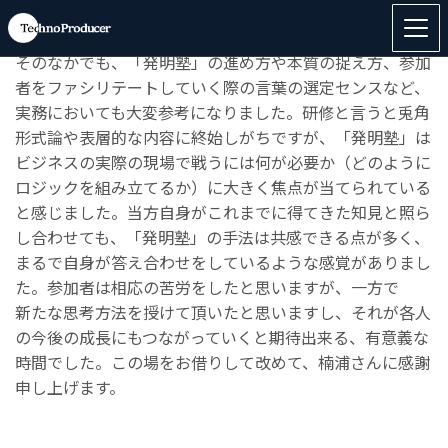
今回は既存の事業・技術に囚われない研究開発テーマの発
掘を目的に、オブザーバーとして参加させて頂きました。
そのなかでも、「発明塾」の進め方や本質の捉え方、参加
者をファシリテートしていく際の言葉の選定センスなど、
実務においても大変参考になりました。研修と言うと兎角
形式論や表層的な内容に終始しがちですが、「発明塾」は
ビジネスの実際の現場で戦うには何が必要か（どのように
ロジックを組み立てるか）に大きく焦点が当てられている
と感じました。当方自身がこれまでに得てきた知見と照ら
し合わせても、「発明塾」の手法は共感できる点が多く、
まるで自身が答え合わせをしているような感覚がありまし
た。参加者は相応の苦労をしたと思いますが、一方で
新たな思考方法を授けて頂いたと思いますし、それが各人
の今後の成長にもつながっていくと期待出来る、有意義な
時間でした。この場をお借りして改めて、楠浦さんに感謝
申し上げます。