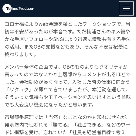
楠浦さん、3か月と短い期間でしたが、貴重な学びの機会
頂きまして大変ありがとうございました。
コロナ禍によりweb会議を軸としたワークショップで、当
初は不安があったのが本音です。ただ楠浦さんのキメ細や
かな手厚いフォローやSNSにより迅速に情報共有する手法
の活用、またOBの支援などもあり、そんな不安は杞憂に
終わりました。
メンバー全体の企画では、OBのものよりもクオリティが
高まったのではないかと上層部からコメントが出るほどで
した。
会社勤めが長くなって、入社した時の仕事に向かう
「ワクワク」が薄れてきていましたが、本活動を通して、
そういった気持ちやモチベーションを思い出すという意味
でも大変良い機会になったかと思います。
市場競争原理では「当然」なことなのかも知れませんが、
発明塾内で使われる「勝てる」「独占できる」などのワー
ドに衝撃を受け、忘れていた「社員も経営者目線で考え