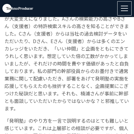
楠浦さんからの多くのアドバイスや検索結果のフィードバ
ックに加え、
A
さん・
B
さん（支援者）からのレスポンス
が大変支えになりました。
A
さんの検索能力の高さや
B
さ
ん（支援者）の特許検索スキルの高さを知ることができま
した。
C
さん（支援者）からは当社の過去検討データをい
ただいたり、
D
さん、
E
さん（支援者）からは多くのエン
カレッジをいただき、「いい仲間」と企画をともにできて
うれしく思います。想定していた倍の工数がかかってしま
いましたが、それだけの時間を費やす価値があったと自負
しております。私の部門の幹部役員からのお墨付きで通常
業務に関して配慮いただき、部署をあげて発明塾の実施を
応援してもらえたのも挫折することなく、企画提案にこぎ
つけた秘訣だと思います。それも、楠浦さんが事前に幹部
とも面談していただいたからではないかな？と邪推してい
ます。
「発明塾」のやり方を一言で説明するのはとても難しいと
感じています。これは上層部との相談が必要ですが、個人