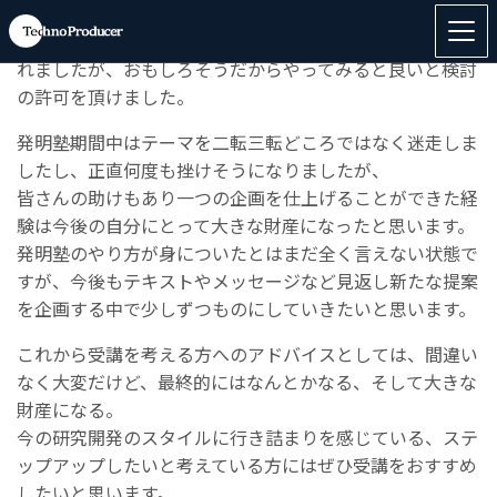
事前受講から約５ヶ月間本当にお世話になりました。
先日社内発表を行い、技術的なことについて色々つっこま
れましたが、おもしろそうだからやってみると良いと検討
の許可を頂けました。
発明塾期間中はテーマを二転三転どころではなく迷走しま
したし、正直何度も挫けそうになりましたが、
皆さんの助けもあり一つの企画を仕上げることができた経
験は今後の自分にとって大きな財産になったと思います。
発明塾のやり方が身についたとはまだ全く言えない状態で
すが、今後もテキストやメッセージなど見返し新たな提案
を企画する中で少しずつものにしていきたいと思います。
これから受講を考える方へのアドバイスとしては、間違い
なく大変だけど、最終的にはなんとかなる、そして大きな
財産になる。
今の研究開発のスタイルに行き詰まりを感じている、ステ
ップアップしたいと考えている方にはぜひ受講をおすすめ
したいと思います。