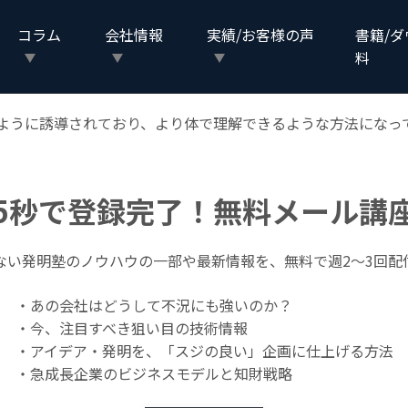
コラム
会社情報
実績/お客様の声
書籍/
る形態となっていたので、「読む」だけより圧倒的に理解が深
料
めていくように誘導されており、より体で理解できるような方法にな
5秒で登録完了！無料メール講
ない発明塾のノウハウの一部や最新情報を、無料で週2〜3回配
・あの会社はどうして不況にも強いのか？
・今、注目すべき狙い目の技術情報
・アイデア・発明を、「スジの良い」企画に仕上げる方法
・急成長企業のビジネスモデルと知財戦略