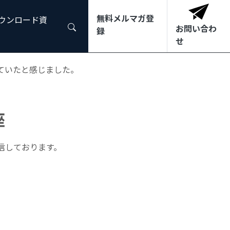
無料メルマガ登
ダウンロード資
まった。２つの事例で反復することでより一層染みついた。
お問い合わ
録
せ
っていたと感じました。
座
信しております。