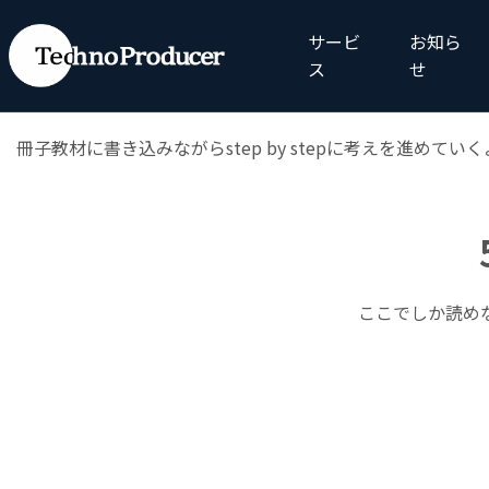
◆「
課題解決思考（1）
」のご感想
サービ
お知ら
自身で考え、テキストに記入しながらステップワイズに進め
ス
せ
◆「
課題解決思考（2）
」のご感想
冊子教材に書き込みながらstep by stepに考えを進
ここでしか読め