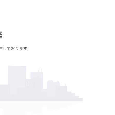
座
信しております。