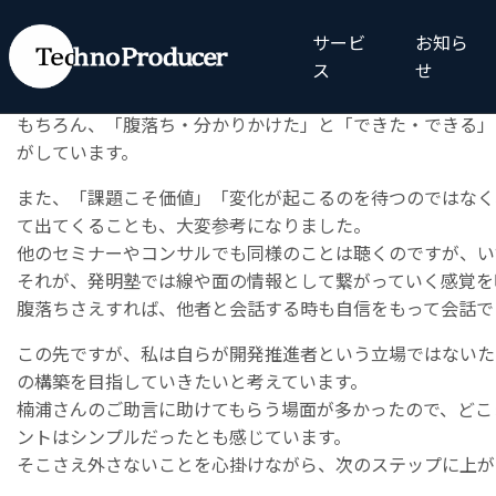
我々が発明塾講座を受講した理由は、大粒テーマに繋がる「
実際に受講してみて、その目的の第一段階は十分に達成でき
サービ
お知ら
特に「技術の流れを読み、エッジ情報を探し、課題の先読み
ス
せ
ます。
もちろん、「腹落ち・分かりかけた」と「できた・できる」
がしています。
また、「課題こそ価値」「変化が起こるのを待つのではなく
て出てくることも、大変参考になりました。
他のセミナーやコンサルでも同様のことは聴くのですが、い
それが、発明塾では線や面の情報として繋がっていく感覚を
腹落ちさえすれば、他者と会話する時も自信をもって会話で
この先ですが、私は自らが開発推進者という立場ではないた
の構築を目指していきたいと考えています。
楠浦さんのご助言に助けてもらう場面が多かったので、どこ
ントはシンプルだったとも感じています。
そこさえ外さないことを心掛けながら、次のステップに上が