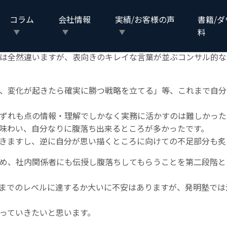
真の課題・質の良い課題」に辿り着く手法を学ぶことでした。
たなと感じています。
コラム
会社情報
実績/お客様の声
書籍/
をする」という流れの重要性は、
講座を進めるほど腹落ちする
料
は全然違いますが、表向きのキレイな言葉が並ぶコンサル的な
、変化が起きたら確実に勝つ戦略を立てる」等、これまで自分
ずれも点の情報・理解でしかなく実務に活かすのは難しかった
味わい、自分なりに腹落ち出来るところが多かったです。
きますし、逆に自分が思い描くところに向けての不足部分も炙
め、社内関係者にも伝授し腹落ちしてもらうことを第二段階と
までのレベルに達するか大いに不安はありますが、発明塾では
っていきたいと思います。