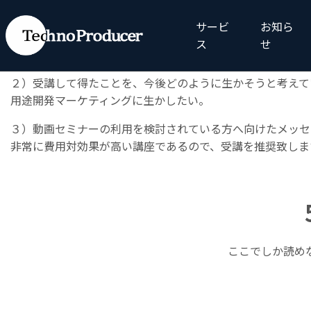
◆「
特許情報分析を用いた技術マーケティング
」のご感想
サービ
お知ら
１）動画セミナーのメリットとして感じている点
ス
せ
いつでもどこでも受講できること。
２）受講して得たことを、今後どのように生かそうと考えて
用途開発マーケティングに生かしたい。
３）動画セミナーの利用を検討されている方へ向けたメッセ
非常に費用対効果が高い講座であるので、受講を推奨致しま
ここでしか読め