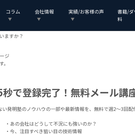
コラム
会社情報
実績/お客様の声
書籍/
料
いますか？
ージ
す。
5秒で登録完了！無料メール講
ない発明塾のノウハウの一部や最新情報を、無料で週2〜3回配
・あの会社はどうして不況にも強いのか？
・今、注目すべき狙い目の技術情報