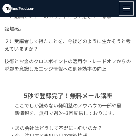
◆「
「エッジ情報®」探索とその活用
」のご感想
１）動画セミナーのメリットとして感じている点
臨場感。
２）受講者して得たことを、今後どのように生かそうと考
えていますか？
技術とお金のクロスポイントの活用やトレードオフからの
脱却を意識したエッジ情報への到達効率の向上
5秒で登録完了！無料メール講座
ここでしか読めない発明塾のノウハウの一部や最
新情報を、無料で週2〜3回配信しております。
・あの会社はどうして不況にも強いのか？
・今、注目すべき狙い目の技術情報