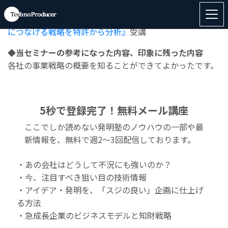
『富士フイルム・JSRはなぜヘルスケア事業への転換に成
功できたのか？ ～既存の強みを創薬分野の新規事業創出
につなげる戦略を特許から分析』
受講
◆当セミナーの参考になった内容、印象に残った内容
各社の事業戦略の概要を知ることができてよかったです。
5秒で登録完了！無料メール講座
ここでしか読めない発明塾のノウハウの一部や最
新情報を、無料で週2〜3回配信しております。
・あの会社はどうして不況にも強いのか？
・今、注目すべき狙い目の技術情報
・アイデア・発明を、「スジの良い」企画に仕上げ
る方法
・急成長企業のビジネスモデルと知財戦略