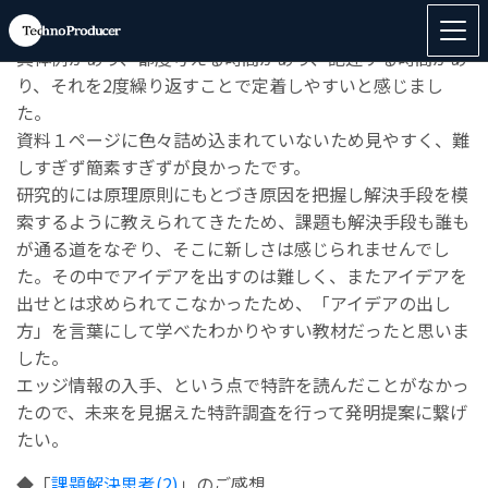
◆「
課題解決思考(1)
」のご感想
具体例があり、都度考える時間があり、記述する時間があ
り、それを2度繰り返すことで定着しやすいと感じまし
た。
資料１ページに色々詰め込まれていないため見やすく、難
しすぎず簡素すぎずが良かったです。
研究的には原理原則にもとづき原因を把握し解決手段を模
索するように教えられてきたため、課題も解決手段も誰も
が通る道をなぞり、そこに新しさは感じられませんでし
た。その中でアイデアを出すのは難しく、またアイデアを
出せとは求められてこなかったため、「アイデアの出し
方」を言葉にして学べたわかりやすい教材だったと思いま
した。
エッジ情報の入手、という点で特許を読んだことがなかっ
たので、未来を見据えた特許調査を行って発明提案に繋げ
たい。
◆「
課題解決思考(2)
」のご感想