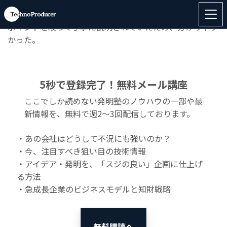
◆「
課題解決思考（１）
」のご感想
ポイントを絞って丁寧に説明されていたため、分かりやす
かった。
5秒で登録完了！無料メール講座
ここでしか読めない発明塾のノウハウの一部や最
新情報を、無料で週2〜3回配信しております。
・あの会社はどうして不況にも強いのか？
・今、注目すべき狙い目の技術情報
・アイデア・発明を、「スジの良い」企画に仕上げ
る方法
・急成長企業のビジネスモデルと知財戦略
無料購読へ