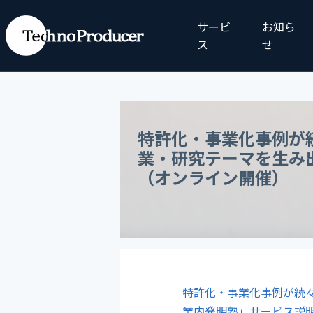
サービ
お知ら
ス
せ
特許化・事業化事例が
業・研究テーマを生み
（オンライン開催）
特許化・事業化事例が続
業内発明塾」サービス説