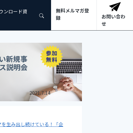
無料メルマガ登
ダウンロード資
お問い合わ
録
せ
い新規事
ス説明会
2021.7.14
マを生み出し続けている！「企