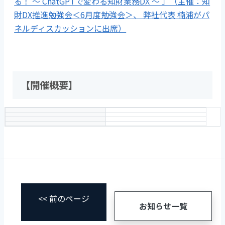
る！ ～ ChatGPTで変わる知財業務DX ～ 」（主催：知
財DX推進勉強会＜6月度勉強会＞、 弊社代表 楠浦がパ
ネルディスカッションに出席）
【開催概要】
<< 前のページ
お知らせ一覧