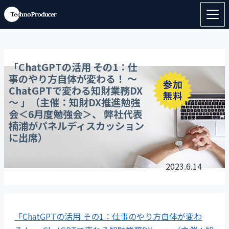
「ChatGPTの活用 その1：仕
事のやり方自体が変わる！ ～
ChatGPTで変わる知財業務DX
～ 」（主催：知財DX推進勉強
会＜6月度勉強会＞、 弊社代表
楠浦がパネルディスカッション
に出席）
2023.6.14
「ChatGPTの活用 その1：仕事のやり方自体が変わ