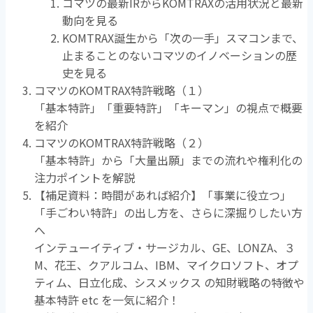
コマツの最新IRからKOMTRAXの活用状況と最新
動向を見る
KOMTRAX誕生から「次の一手」スマコンまで、
止まることのないコマツのイノベーションの歴
史を見る
コマツのKOMTRAX特許戦略（１）
「基本特許」「重要特許」「キーマン」の視点で概要
を紹介
コマツのKOMTRAX特許戦略（２）
「基本特許」から「大量出願」までの流れや権利化の
注力ポイントを解説
【補足資料：時間があれば紹介】「事業に役立つ」
「手ごわい特許」の出し方を、さらに深掘りしたい方
へ
インテューイティブ・サージカル、GE、LONZA、３
M、花王、クアルコム、IBM、マイクロソフト、
オプ
ティム、
日立化成、シスメックス
の知財戦略の特徴や
基本特許 etc を一気に紹介！