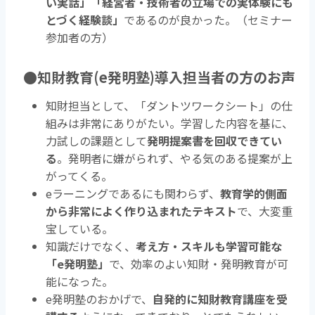
い実話」「経営者・技術者の立場での実体験にも
とづく経験談」
であるのが良かった。（セミナー
参加者の方）
●知財教育(e発明塾)導入担当者の方のお声
知財担当として、「ダントツワークシート」の仕
組みは非常にありがたい。学習した内容を基に、
力試しの課題として
発明提案書を回収できてい
る
。発明者に嫌がられず、やる気のある提案が上
がってくる。
eラーニングであるにも関わらず、
教育学的側面
から非常によく作り込まれたテキスト
で、大変重
宝している。
知識だけでなく、
考え方・スキルも学習可能な
「e発明塾」
で、効率のよい知財・発明教育が可
能になった。
e発明塾のおかげで、
自発的に知財教育講座を受