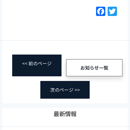
o
F
T
o
a
w
k
c
itt
e
er
b
o
o
<< 前のページ
お知らせ一覧
k
次のページ >>
最新情報