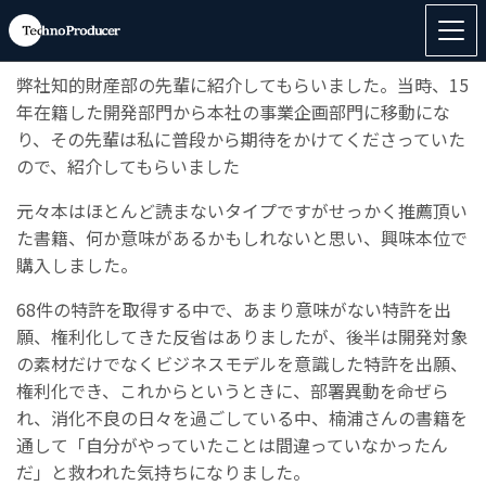
◆書籍「
新規事業を量産する知財戦略: 未来を預言するア
イデアで市場を独占しよう！
」のご感想
弊社知的財産部の先輩に紹介してもらいました。当時、15
年在籍した開発部門から本社の事業企画部門に移動にな
り、その先輩は私に普段から期待をかけてくださっていた
ので、紹介してもらいました
元々本はほとんど読まないタイプですがせっかく推薦頂い
た書籍、何か意味があるかもしれないと思い、興味本位で
購入しました。
68件の特許を取得する中で、あまり意味がない特許を出
願、権利化してきた反省はありましたが、後半は開発対象
の素材だけでなくビジネスモデルを意識した特許を出願、
権利化でき、これからというときに、部署異動を命ぜら
れ、消化不良の日々を過ごしている中、楠浦さんの書籍を
通して「自分がやっていたことは間違っていなかったん
だ」と救われた気持ちになりました。